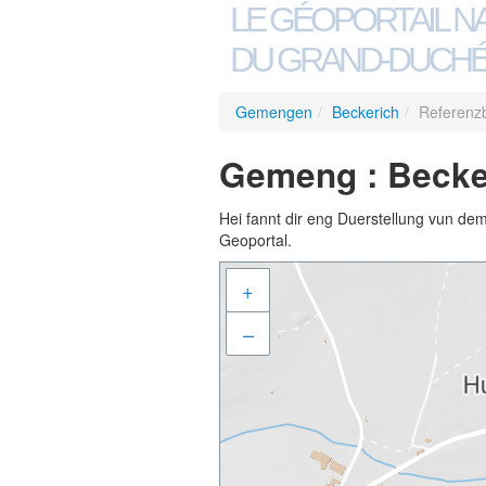
LE GÉOPORTAIL N
DU GRAND-DUCHÉ
Gemengen
/
Beckerich
/
Referenz
Gemeng : Becke
Hei fannt dir eng Duerstellung vun de
Geoportal.
+
–