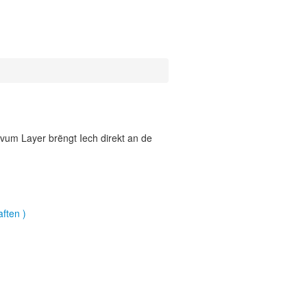
vum Layer brëngt Iech direkt an de
ften )