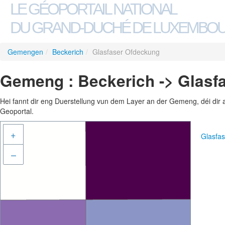
LE GÉOPORTAIL NATIONAL
DU GRAND-DUCHÉ DE LUXEMBO
Gemengen
/
Beckerich
/
Glasfaser Ofdeckung
Gemeng : Beckerich -> Glasf
Hei fannt dir eng Duerstellung vun dem Layer an der Gemeng, déi dir 
Geoportal.
+
Glasfa
–