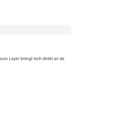
vum Layer brëngt Iech direkt an de