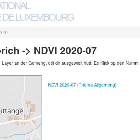
ATIONAL
 DE LUXEMBOURG
0-07
ich -> NDVI 2020-07
m Layer an der Gemeng, déi dir ausgewielt hutt. Ee Klick op den Numm 
NDVI 2020-07 (Thema Allgemeng)