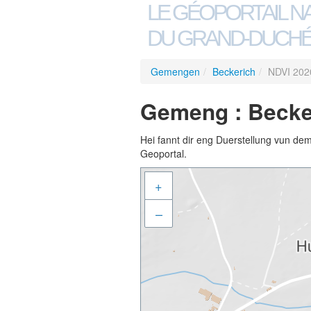
LE GÉOPORTAIL N
DU GRAND-DUCHÉ
Gemengen
/
Beckerich
/
NDVI 202
Gemeng : Becker
Hei fannt dir eng Duerstellung vun de
Geoportal.
+
–