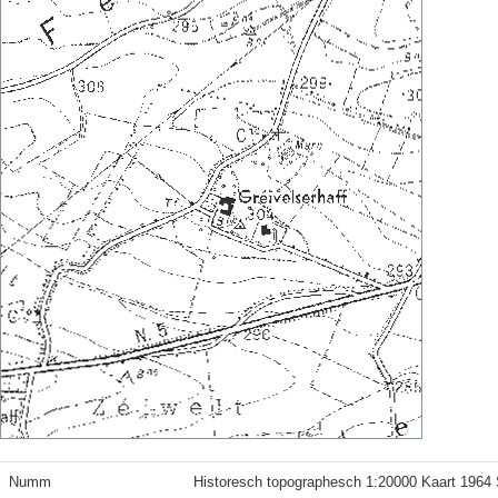
Numm
Historesch topographesch 1:20000 Kaart 1964