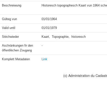
Beschreiwung
Historesch topographesch Kaart vun 1964 schw
Gülteg vun
01/01/1964
Valid until
01/01/1979
Stëchwieder
Kaart,  Topographie,  historesch
Aschränkungen fir den 
-
öffentlëchen Zougang
Komplett Metadaten
Link
(c) Administration du Cadast