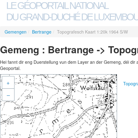
LE GÉOPORTAIL NATIONAL
DU GRAND-DUCHÉ DE LUXEMBO
Gemengen
/
Bertrange
/
Topografesch Kaart 1:20k 1964 S/W
Gemeng : Bertrange -> Topog
Hei fannt dir eng Duerstellung vun dem Layer an der Gemeng, déi dir 
Geoportal.
+
Topogr
–