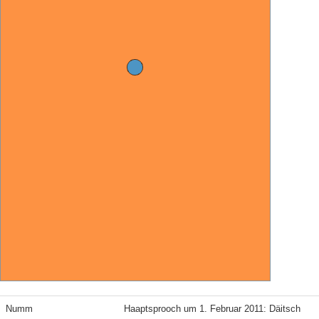
Numm
Haaptsprooch um 1. Februar 2011: Däitsch