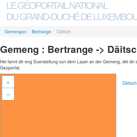
LE GÉOPORTAIL NATIONAL
DU GRAND-DUCHÉ DE LUXEMBO
Gemengen
/
Bertrange
/
Däitsch
Gemeng : Bertrange -> Däits
Hei fannt dir eng Duerstellung vun dem Layer an der Gemeng, déi dir 
Geoportal.
+
Däitsc
–