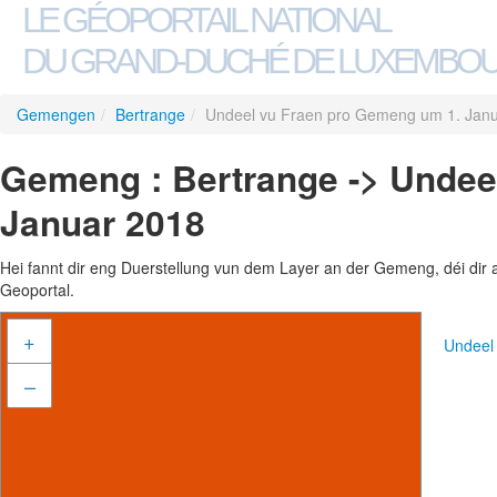
LE GÉOPORTAIL NATIONAL
DU GRAND-DUCHÉ DE LUXEMBO
Gemengen
/
Bertrange
/
Undeel vu Fraen pro Gemeng um 1. Jan
Gemeng : Bertrange -> Undee
Januar 2018
Hei fannt dir eng Duerstellung vun dem Layer an der Gemeng, déi dir 
Geoportal.
+
Undeel
–