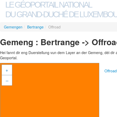
LE GÉOPORTAIL NATIONAL
DU GRAND-DUCHÉ DE LUXEMBO
Gemengen
/
Bertrange
/
Offroad
Gemeng : Bertrange -> Offroa
Hei fannt dir eng Duerstellung vun dem Layer an der Gemeng, déi dir 
Geoportal.
+
Offroa
–