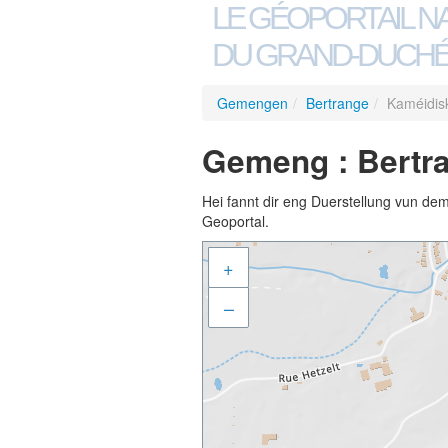
LE GÉOPORTAIL N
DU GRAND-DUCHÉ
Gemengen
/
Bertrange
/
Kaméidisk
Gemeng : Bertra
Hei fannt dir eng Duerstellung vun de
Geoportal.
+
–