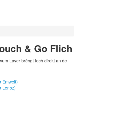
Touch & Go Flich
vum Layer brëngt Iech direkt an de
a Emwelt)
a Lenoz)