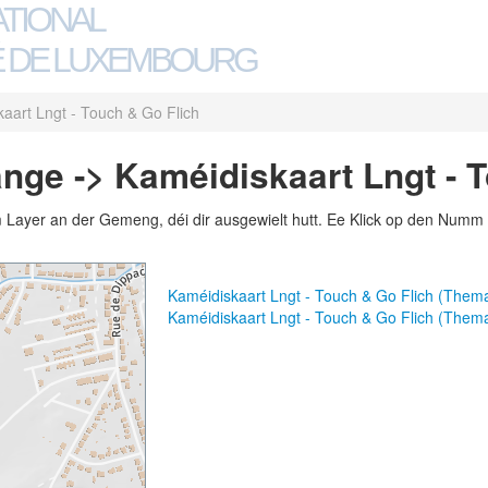
ATIONAL
 DE LUXEMBOURG
aart Lngt - Touch & Go Flich
nge -> Kaméidiskaart Lngt - 
m Layer an der Gemeng, déi dir ausgewielt hutt. Ee Klick op den Numm 
Kaméidiskaart Lngt - Touch & Go Flich (Them
Kaméidiskaart Lngt - Touch & Go Flich (Them