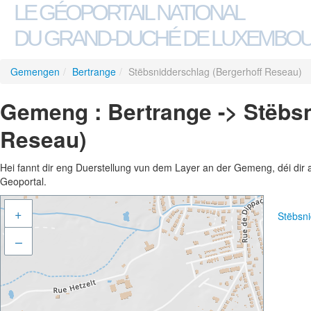
LE GÉOPORTAIL NATIONAL
DU GRAND-DUCHÉ DE LUXEMBO
Gemengen
/
Bertrange
/
Stëbsnidderschlag (Bergerhoff Reseau)
Gemeng : Bertrange -> Stëbsn
Reseau)
Hei fannt dir eng Duerstellung vun dem Layer an der Gemeng, déi dir 
Geoportal.
+
Stëbsn
–