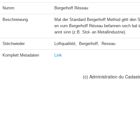
Numm
Bergerhoff Réseau
Beschreiwung
Mat der Standard Bergerhoff Method gëtt den
en vum Bergerhoff Réseau befannen sech bal ëm
Stëchwieder
Loftqualitéit,  Bergerhoff,  Reseau
Komplett Metadaten
Link
(c) Administration du Cadast