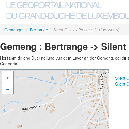
LE GÉOPORTAIL NATIONAL
DU GRAND-DUCHÉ DE LUXEMBO
Gemengen
/
Bertrange
/
Silent Cities - Phase 2 (11/05-24/05)
Gemeng : Bertrange -> Silent 
Hei fannt dir eng Duerstellung vun dem Layer an der Gemeng, déi dir 
Geoportal.
+
Silent 
Silent 
–