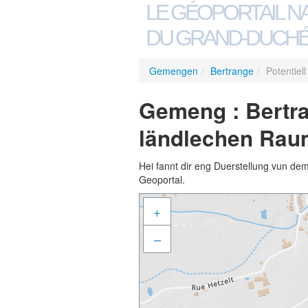
LE GÉOPORTAIL N
DU GRAND-DUCHÉ
Gemengen
/
Bertrange
/
Potentie
Gemeng : Bertra
ländlechen Rau
Hei fannt dir eng Duerstellung vun de
Geoportal.
+
–