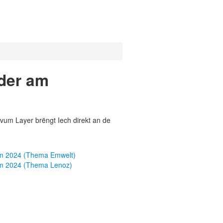
dder am
vum Layer brëngt Iech direkt an de
um 2024 (Thema Emwelt)
um 2024 (Thema Lenoz)