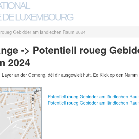
ATIONAL
 DE LUXEMBOURG
ll roueg Gebidder am ländlechen Raum 2024
nge -> Potentiell roueg Gebi
m 2024
m Layer an der Gemeng, déi dir ausgewielt hutt. Ee Klick op den Numm 
Potentiell roueg Gebidder am ländlechen Ra
Potentiell roueg Gebidder am ländlechen Ra