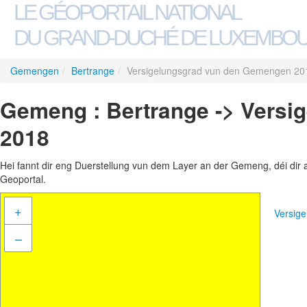
LE GÉOPORTAIL NATIONAL
DU GRAND-DUCHÉ DE LUXEMBO
Gemengen
/
Bertrange
/
Versigelungsgrad vun den Gemengen 20
Gemeng : Bertrange -> Vers
2018
Hei fannt dir eng Duerstellung vun dem Layer an der Gemeng, déi dir 
Geoportal.
+
Versig
–