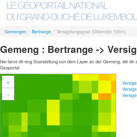
LE GÉOPORTAIL NATIONAL
DU GRAND-DUCHÉ DE LUXEMBO
Gemengen
/
Bertrange
/
Versigelungsgrad (Gitternetz 100m)
Gemeng : Bertrange -> Versig
Hei fannt dir eng Duerstellung vun dem Layer an der Gemeng, déi dir 
Geoportal.
+
Versige
Versige
–
Versig