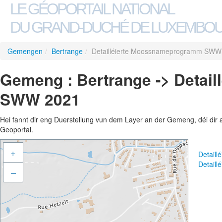
LE GÉOPORTAIL NATIONAL
DU GRAND-DUCHÉ DE LUXEMBO
Gemengen
/
Bertrange
/
Detailléierte Moossnameprogramm SWW
Gemeng : Bertrange -> Deta
SWW 2021
Hei fannt dir eng Duerstellung vun dem Layer an der Gemeng, déi dir 
Geoportal.
+
Detail
Detail
–