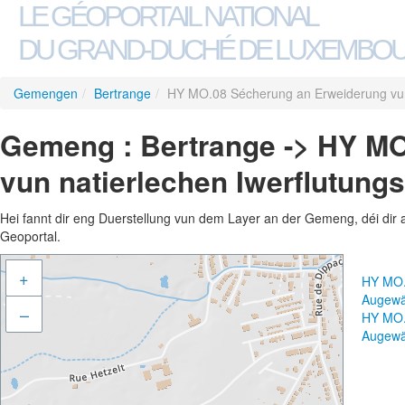
LE GÉOPORTAIL NATIONAL
DU GRAND-DUCHÉ DE LUXEMBO
Gemengen
/
Bertrange
/
HY MO.08 Sécherung an Erweiderung vun 
Gemeng : Bertrange -> HY M
vun natierlechen Iwerflutung
Hei fannt dir eng Duerstellung vun dem Layer an der Gemeng, déi dir 
Geoportal.
+
HY MO.
Augewä
–
HY MO.
Augewä