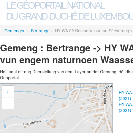
LE GÉOPORTAIL NATIONAL
DU GRAND-DUCHÉ DE LUXEMBO
Gemengen
/
Bertrange
/
HY WA.02 Restauratioun an Sécherung v
Gemeng : Bertrange -> HY WA
vun engem naturnoen Waasse
Hei fannt dir eng Duerstellung vun dem Layer an der Gemeng, déi dir 
Geoportal.
+
HY WA.
(2021)
–
HY WA.
(2021)