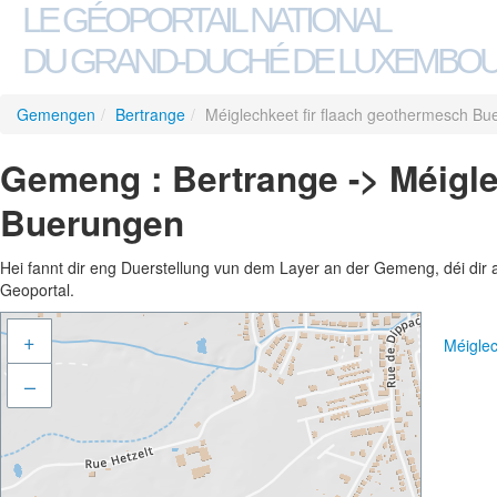
LE GÉOPORTAIL NATIONAL
DU GRAND-DUCHÉ DE LUXEMBO
Gemengen
/
Bertrange
/
Méiglechkeet fir flaach geothermesch B
Gemeng : Bertrange -> Méigle
Buerungen
Hei fannt dir eng Duerstellung vun dem Layer an der Gemeng, déi dir 
Geoportal.
+
Méigle
–