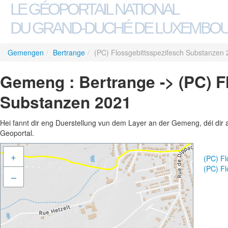
LE GÉOPORTAIL NATIONAL
DU GRAND-DUCHÉ DE LUXEMBO
Gemengen
/
Bertrange
/
(PC) Flossgebittsspezifesch Substanzen
Gemeng : Bertrange -> (PC) F
Substanzen 2021
Hei fannt dir eng Duerstellung vun dem Layer an der Gemeng, déi dir 
Geoportal.
+
(PC) F
(PC) F
–