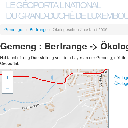
LE GÉOPORTAIL NATIONAL
DU GRAND-DUCHÉ DE LUXEMBO
Gemengen
/
Bertrange
/
Ökologeschen Zoustand 2009
Gemeng : Bertrange -> Ökol
Hei fannt dir eng Duerstellung vun dem Layer an der Gemeng, déi dir 
Geoportal.
+
Ökolog
Ökolog
–