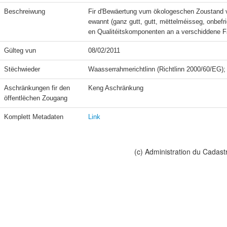
Beschreiwung
Fir d'Bewäertung vum ökologeschen Zoustand v
ewannt (ganz gutt, gutt, mëttelméisseg, onbef
en Qualitéitskomponenten an a verschiddene 
Gülteg vun
08/02/2011
Stëchwieder
Aschränkungen fir den 
Keng Aschränkung
öffentlëchen Zougang
Komplett Metadaten
Link
(c) Administration du Cadast