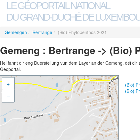
LE GÉOPORTAIL NATIONAL
DU GRAND-DUCHÉ DE LUXEMBO
Gemengen
/
Bertrange
/
(Bio) Phytobenthos 2021
Gemeng : Bertrange -> (Bio) 
Hei fannt dir eng Duerstellung vun dem Layer an der Gemeng, déi dir 
Geoportal.
+
(Bio) 
(Bio) 
–