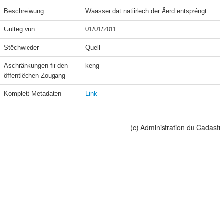
Beschreiwung
Waasser dat natiirlech der Äerd entspréngt.
Gülteg vun
01/01/2011
Stëchwieder
Quell
Aschränkungen fir den 
keng
öffentlëchen Zougang
Komplett Metadaten
Link
(c) Administration du Cadast