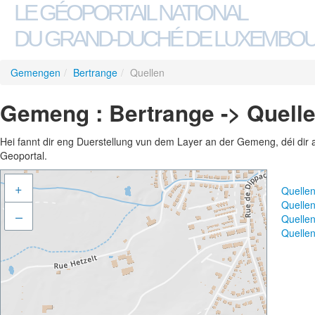
LE GÉOPORTAIL NATIONAL
DU GRAND-DUCHÉ DE LUXEMBO
Gemengen
/
Bertrange
/
Quellen
Gemeng : Bertrange -> Quell
Hei fannt dir eng Duerstellung vun dem Layer an der Gemeng, déi dir 
Geoportal.
+
Quelle
Quelle
–
Quelle
Quelle