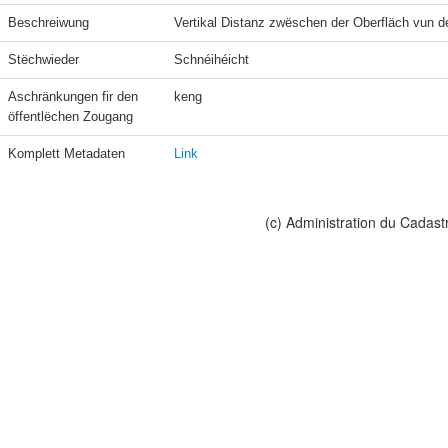
Beschreiwung
Vertikal Distanz zwëschen der Oberfläch vun
Stëchwieder
Schnéihéicht
Aschränkungen fir den 
keng
öffentlëchen Zougang
Komplett Metadaten
Link
(c) Administration du Cadast