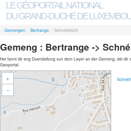
LE GÉOPORTAIL NATIONAL
DU GRAND-DUCHÉ DE LUXEMBO
Gemengen
/
Bertrange
/
Schnéihéicht
Gemeng : Bertrange -> Schné
Hei fannt dir eng Duerstellung vun dem Layer an der Gemeng, déi dir 
Geoportal.
+
Schnéi
–