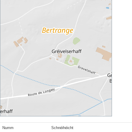
Numm
Schnéihéicht