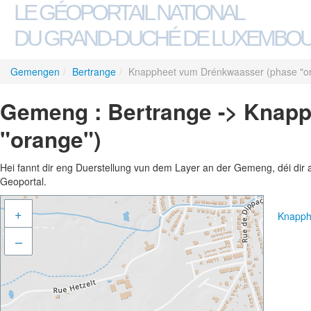
LE GÉOPORTAIL NATIONAL
DU GRAND-DUCHÉ DE LUXEMBO
Gemengen
/
Bertrange
/
Knappheet vum Drénkwaasser (phase "o
Gemeng : Bertrange -> Knap
"orange")
Hei fannt dir eng Duerstellung vun dem Layer an der Gemeng, déi dir 
Geoportal.
+
Knapph
–