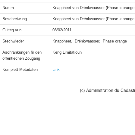
Numm
Knappheet vun Drénkwaasser (Phase « orange
Beschreiwung
Knappheet vun Drénkwaasser (Phase « orange
Gülteg vun
08/02/2011
Stëchwieder
Knappheet,  Drénkwaasser,  Phase orange
Aschränkungen fir den 
Keng Limitatioun
öffentlëchen Zougang
Komplett Metadaten
Link
(c) Administration du Cadast