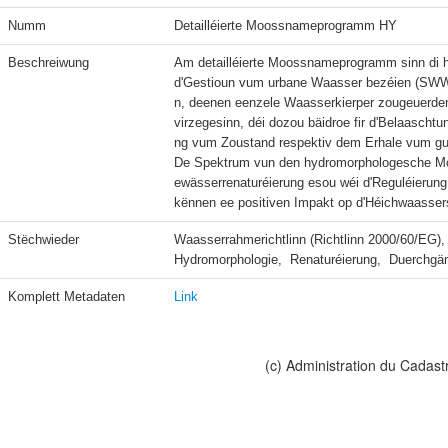
Numm
Detailléierte Moossnameprogramm HY
Beschreiwung
Am detailléierte Moossnameprogramm sinn di 
d'Gestioun vum urbane Waasser bezéien (SWW)
n, deenen eenzele Waasserkierper zougeuerdent 
virzegesinn, déi dozou bäidroe fir d'Belaascht
ng vum Zoustand respektiv dem Erhale vum gud
De Spektrum vun den hydromorphologesche Mo
ewässerrenaturéierung esou wéi d'Reguléieru
kënnen ee positiven Impakt op d'Héichwaassers
Stëchwieder
Waasserrahmerichtlinn (Richtlinn 2000/60/EG),
Hydromorphologie,  Renaturéierung,  Duerchgä
Komplett Metadaten
Link
(c) Administration du Cadast