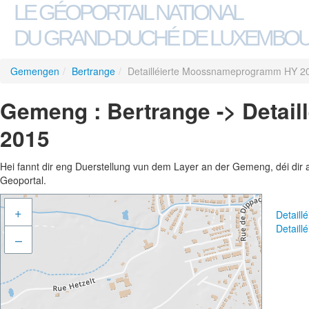
LE GÉOPORTAIL NATIONAL
DU GRAND-DUCHÉ DE LUXEMBO
Gemengen
/
Bertrange
/
Detailléierte Moossnameprogramm HY 2
Gemeng : Bertrange -> Deta
2015
Hei fannt dir eng Duerstellung vun dem Layer an der Gemeng, déi dir 
Geoportal.
+
Detail
Detail
–