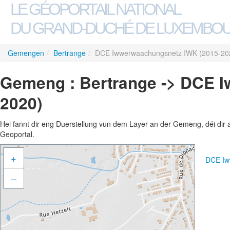
LE GÉOPORTAIL NATIONAL
DU GRAND-DUCHÉ DE LUXEMBO
Gemengen
/
Bertrange
/
DCE Iwwerwaachungsnetz IWK (2015-20
Gemeng : Bertrange -> DCE 
2020)
Hei fannt dir eng Duerstellung vun dem Layer an der Gemeng, déi dir 
Geoportal.
+
DCE Iw
–