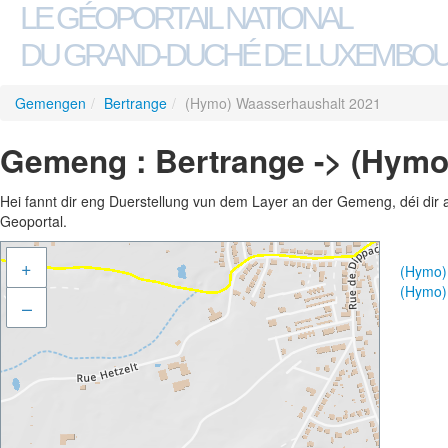
LE GÉOPORTAIL NATIONAL
DU GRAND-DUCHÉ DE LUXEMBO
Gemengen
/
Bertrange
/
(Hymo) Waasserhaushalt 2021
Gemeng : Bertrange -> (Hymo
Hei fannt dir eng Duerstellung vun dem Layer an der Gemeng, déi dir 
Geoportal.
+
(Hymo)
(Hymo)
–