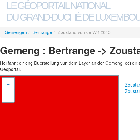
LE GÉOPORTAIL NATIONAL
DU GRAND-DUCHÉ DE LUXEMBO
Gemengen
/
Bertrange
/
Zoustand vun de WK 2015
Gemeng : Bertrange -> Zoust
Hei fannt dir eng Duerstellung vun dem Layer an der Gemeng, déi dir 
Geoportal.
+
Zousta
Zousta
–