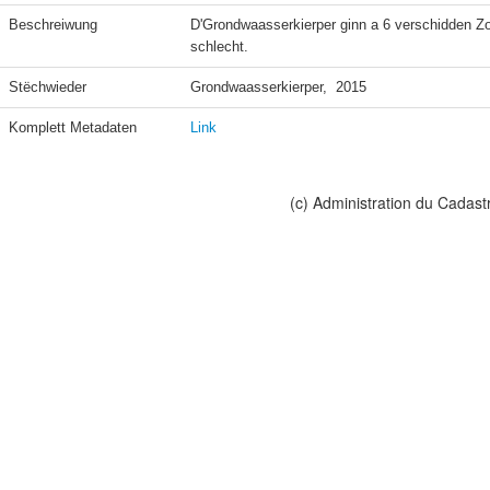
Beschreiwung
D'Grondwaasserkierper ginn a 6 verschidden Zou
schlecht.
Stëchwieder
Grondwaasserkierper,  2015
Komplett Metadaten
Link
(c) Administration du Cadast