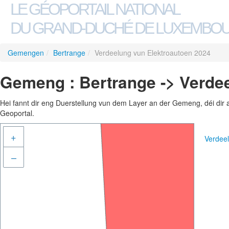
LE GÉOPORTAIL NATIONAL
DU GRAND-DUCHÉ DE LUXEMBO
Gemengen
/
Bertrange
/
Verdeelung vun Elektroautoen 2024
Gemeng : Bertrange -> Verde
Hei fannt dir eng Duerstellung vun dem Layer an der Gemeng, déi dir 
Geoportal.
+
Verdee
–