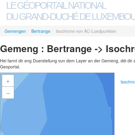
LE GÉOPORTAIL NATIONAL
DU GRAND-DUCHÉ DE LUXEMBO
Gemengen
/
Bertrange
/
Isochrone von AC-Luedpunkten
Gemeng : Bertrange -> Isoch
Hei fannt dir eng Duerstellung vun dem Layer an der Gemeng, déi dir 
Geoportal.
+
Isochr
–