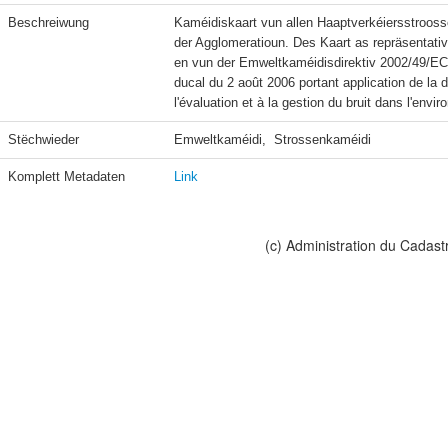
Beschreiwung
Kaméidiskaart vun allen Haaptverkéiersstrooss
der Agglomeratioun. Des Kaart as repräsentati
en vun der Emweltkaméidisdirektiv 2002/49/EC e
ducal du 2 août 2006 portant application de la 
l'évaluation et à la gestion du bruit dans l'envi
Stëchwieder
Emweltkaméidi,  Strossenkaméidi
Komplett Metadaten
Link
(c) Administration du Cadast