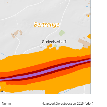
Numm
Haaptverkéiersstroossen 2016 (Lden)