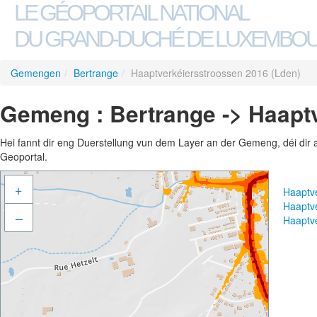
LE GÉOPORTAIL NATIONAL
DU GRAND-DUCHÉ DE LUXEMBO
Gemengen
/
Bertrange
/
Haaptverkéiersstroossen 2016 (Lden)
Gemeng : Bertrange -> Haapt
Hei fannt dir eng Duerstellung vun dem Layer an der Gemeng, déi dir 
Geoportal.
+
Haaptv
Haaptv
–
Haaptv