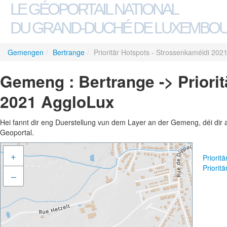
LE GÉOPORTAIL NATIONAL
DU GRAND-DUCHÉ DE LUXEMBO
Gemengen
/
Bertrange
/
Prioritär Hotspots - Strossenkaméidi 202
Gemeng : Bertrange -> Priori
2021 AggloLux
Hei fannt dir eng Duerstellung vun dem Layer an der Gemeng, déi dir 
Geoportal.
+
Priorit
Priorit
–