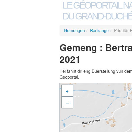
LE GÉOPORTAIL N
DU GRAND-DUCHÉ
Gemengen
/
Bertrange
/
Prioritär
Gemeng : Bertra
2021
Hei fannt dir eng Duerstellung vun de
Geoportal.
+
–