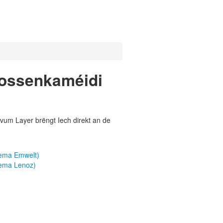
trossenkaméidi
vum Layer brëngt Iech direkt an de
hema Emwelt)
hema Lenoz)