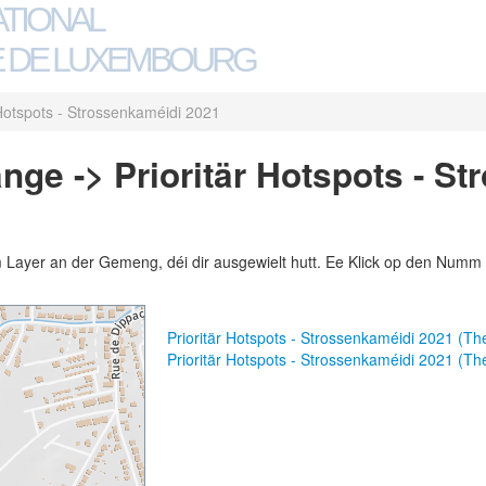
ATIONAL
 DE LUXEMBOURG
 Hotspots - Strossenkaméidi 2021
nge -> Prioritär Hotspots - S
m Layer an der Gemeng, déi dir ausgewielt hutt. Ee Klick op den Numm 
Prioritär Hotspots - Strossenkaméidi 2021 (T
Prioritär Hotspots - Strossenkaméidi 2021 (T