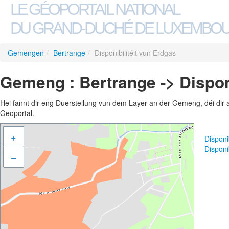
LE GÉOPORTAIL NATIONAL
DU GRAND-DUCHÉ DE LUXEMBO
Gemengen
/
Bertrange
/
Disponibilitéit vun Erdgas
Gemeng : Bertrange -> Disponi
Hei fannt dir eng Duerstellung vun dem Layer an der Gemeng, déi dir 
Geoportal.
+
Disponi
Disponi
–