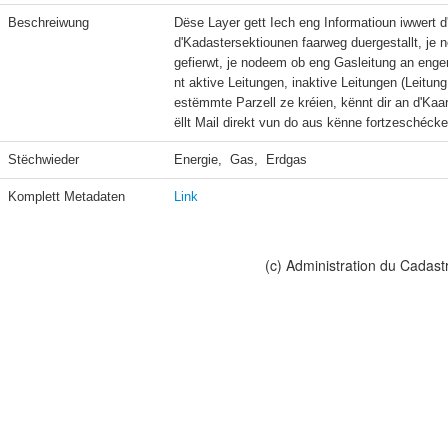
Beschreiwung
Dëse Layer gett Iech eng Informatioun iwwert d
d'Kadastersektiounen faarweg duergestallt, je
gefierwt, je nodeem ob eng Gasleitung an eng
nt aktive Leitungen, inaktive Leitungen (Leitun
estëmmte Parzell ze kréien, kënnt dir an d'Kaar
ëllt Mail direkt vun do aus kënne fortzeschécke
Stëchwieder
Energie,  Gas,  Erdgas
Komplett Metadaten
Link
(c) Administration du Cadast