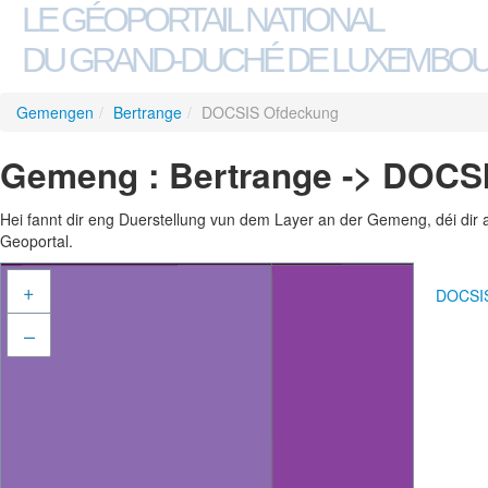
LE GÉOPORTAIL NATIONAL
DU GRAND-DUCHÉ DE LUXEMBO
Gemengen
/
Bertrange
/
DOCSIS Ofdeckung
Gemeng : Bertrange -> DOCS
Hei fannt dir eng Duerstellung vun dem Layer an der Gemeng, déi dir 
Geoportal.
+
DOCSIS
–