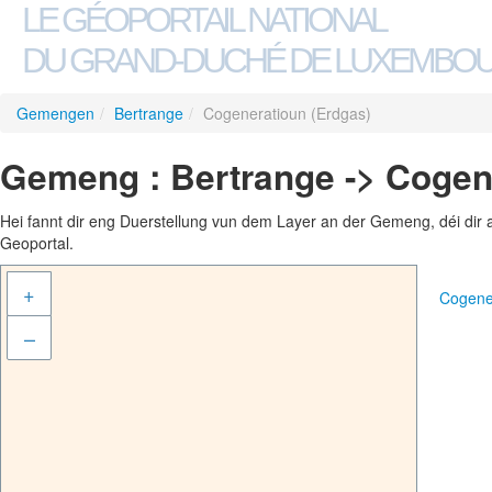
LE GÉOPORTAIL NATIONAL
DU GRAND-DUCHÉ DE LUXEMBO
Gemengen
/
Bertrange
/
Cogeneratioun (Erdgas)
Gemeng : Bertrange -> Cogen
Hei fannt dir eng Duerstellung vun dem Layer an der Gemeng, déi dir 
Geoportal.
+
Cogene
–