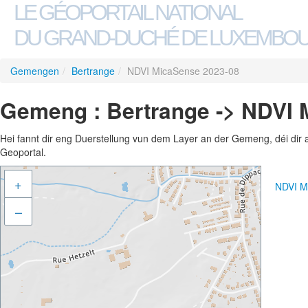
LE GÉOPORTAIL NATIONAL
DU GRAND-DUCHÉ DE LUXEMBO
Gemengen
/
Bertrange
/
NDVI MicaSense 2023-08
Gemeng : Bertrange -> NDVI 
Hei fannt dir eng Duerstellung vun dem Layer an der Gemeng, déi dir 
Geoportal.
+
NDVI M
–