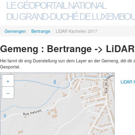
LE GÉOPORTAIL NATIONAL
DU GRAND-DUCHÉ DE LUXEMBO
Gemengen
/
Bertrange
/
LiDAR Kachelen 2017
Gemeng : Bertrange -> LiDAR
Hei fannt dir eng Duerstellung vun dem Layer an der Gemeng, déi dir 
Geoportal.
+
LiDAR 
–