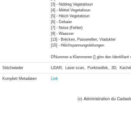
[3] - Niddreg Vegetatioun

[4] - Mëttel Vegetatioun

[5] - Héich Vegetatioun

[6] - Gebaier

[7] - Noise (Fehler)

[9] - Waasser

[13] - Brécken, Passerellen, Viadukter

[15] - Héichspannungsleitungen

D'Nummer a Klammeren [] ginn den Identifiant 
Stëchwieder
LiDAR,  Laser scan,  Punktwollek,  3D,  Kache
Komplett Metadaten
Link
(c) Administration du Cadast