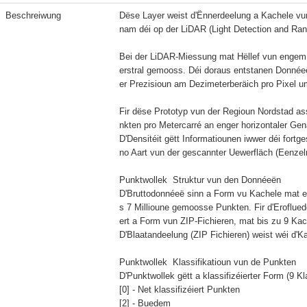
Beschreiwung
Dëse Layer weist d'Ënnerdeelung a Kachele v
nam déi op der LiDAR (Light Detection and Rang
Bei der LiDAR-Miessung mat Hëllef vun engem 
erstral gemooss. Déi doraus entstanen Donnéeë
er Prezisioun am Dezimeterberäich pro Pixel 
Fir dëse Prototyp vun der Regioun Nordstad as
nkten pro Metercarré an enger horizontaler Ge
D'Densitéit gëtt Informatiounen iwwer déi fort
no Aart vun der gescannter Uewerfläch (Eenzelre
Punktwollek  Struktur vun den Donnéeën

D'Bruttodonnéeë sinn a Form vu Kachele mat 
s 7 Millioune gemoosse Punkten. Fir d'Eroflue
ert a Form vun ZIP-Fichieren, mat bis zu 9 Ka
D'Blaatandeelung (ZIP Fichieren) weist wéi d'Kac
Punktwollek  Klassifikatioun vun de Punkten

D'Punktwollek gëtt a klassifizéierter Form (9 Kl
[0] - Net klassifizéiert Punkten

[2] - Buedem
