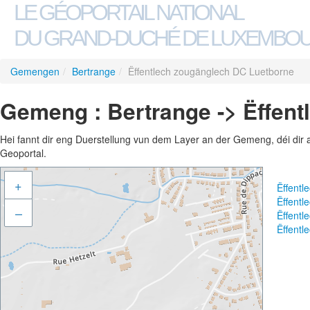
LE GÉOPORTAIL NATIONAL
DU GRAND-DUCHÉ DE LUXEMBO
Gemengen
/
Bertrange
/
Ëffentlech zougänglech DC Luetborne
Gemeng : Bertrange -> Ëffen
Hei fannt dir eng Duerstellung vun dem Layer an der Gemeng, déi dir 
Geoportal.
+
Ëffent
Ëffent
–
Ëffent
Ëffent