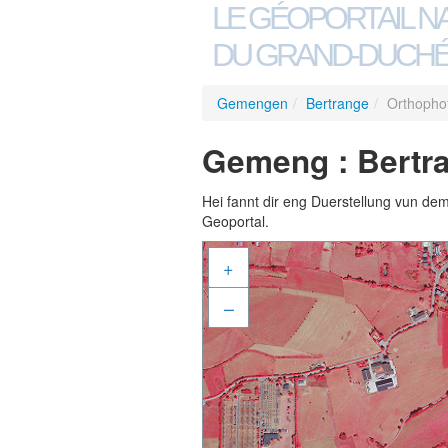
LE GÉOPORTAIL N
DU GRAND-DUCHÉ
Gemengen
/
Bertrange
/
Orthophot
Gemeng : Bertra
Hei fannt dir eng Duerstellung vun de
Geoportal.
+
–