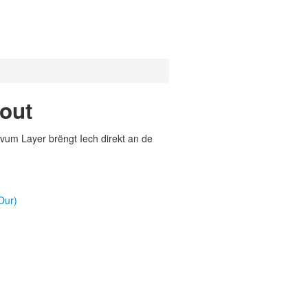
out
vum Layer brëngt Iech direkt an de
)
Our)