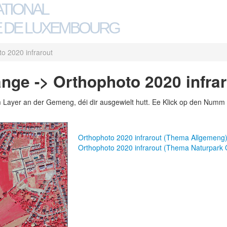
ATIONAL
 DE LUXEMBOURG
o 2020 infrarout
nge -> Orthophoto 2020 infrar
m Layer an der Gemeng, déi dir ausgewielt hutt. Ee Klick op den Numm 
Orthophoto 2020 infrarout (Thema Allgemeng
Orthophoto 2020 infrarout (Thema Naturpark 