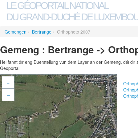
LE GÉOPORTAIL NATIONAL
DU GRAND-DUCHÉ DE LUXEMBO
Gemengen
/
Bertrange
/
Orthophoto 2007
Gemeng : Bertrange -> Ortho
Hei fannt dir eng Duerstellung vun dem Layer an der Gemeng, déi dir 
Geoportal.
+
Orthop
Orthop
–
Orthop