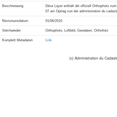
Beschreiwung
Dëse Layer enthält déi offiziell Orthophoto vu
07 am Optrag vun der administration du cadast
Revisiounsdatum
01/06/2010
Stëchwieder
Orthophoto, Loftbild, Geodaten, Orthofoto
Komplett Metadaten
Link
(c) Administration du Cadast