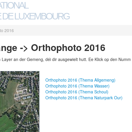
ATIONAL
 DE LUXEMBOURG
to 2016
nge -> Orthophoto 2016
m Layer an der Gemeng, déi dir ausgewielt hutt. Ee Klick op den Numm 
Orthophoto 2016 (Thema Allgemeng)
Orthophoto 2016 (Thema Wasser)
Orthophoto 2016 (Thema Schoul)
Orthophoto 2016 (Thema Naturpark Our)