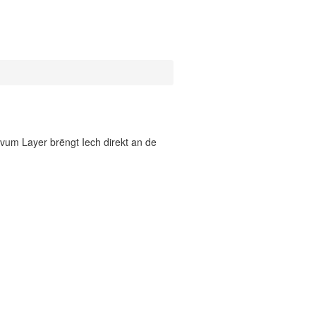
vum Layer brëngt Iech direkt an de