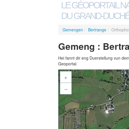
LE GÉOPORTAIL N
DU GRAND-DUCHÉ
Gemengen
/
Bertrange
/
Orthopho
Gemeng : Bertra
Hei fannt dir eng Duerstellung vun de
Geoportal.
+
–