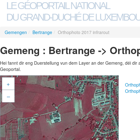
LE GÉOPORTAIL NATIONAL
DU GRAND-DUCHÉ DE LUXEMBO
Gemengen
/
Bertrange
/
Orthophoto 2017 infrarout
Gemeng : Bertrange -> Orthop
Hei fannt dir eng Duerstellung vun dem Layer an der Gemeng, déi dir 
Geoportal.
+
Orthop
Orthoph
–