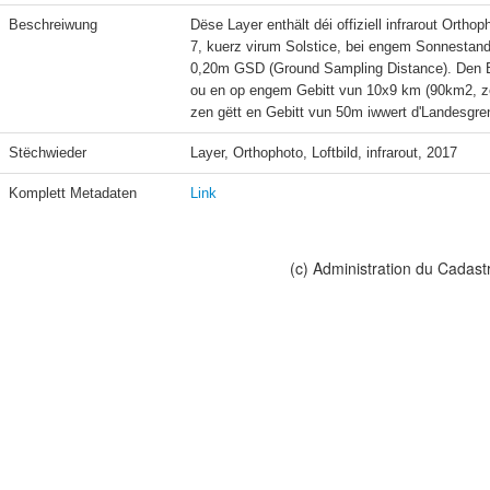
Beschreiwung
Dëse Layer enthält déi offiziell infrarout Ortho
7, kuerz virum Solstice, bei engem Sonnestand
0,20m GSD (Ground Sampling Distance). Den B
ou en op engem Gebitt vun 10x9 km (90km2, ze
zen gëtt en Gebitt vun 50m iwwert d'Landesgre
Stëchwieder
Layer, Orthophoto, Loftbild, infrarout, 2017
Komplett Metadaten
Link
(c) Administration du Cadast