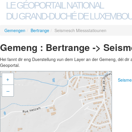
LE GÉOPORTAIL NATIONAL
DU GRAND-DUCHÉ DE LUXEMBO
Gemengen
/
Bertrange
/
Seismesch Miessstatiounen
Gemeng : Bertrange -> Seism
Hei fannt dir eng Duerstellung vun dem Layer an der Gemeng, déi dir 
Geoportal.
+
Seisme
–