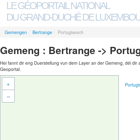
LE GÉOPORTAIL NATIONAL
DU GRAND-DUCHÉ DE LUXEMBO
Gemengen
/
Bertrange
/
Portugisesch
Gemeng : Bertrange -> Portu
Hei fannt dir eng Duerstellung vun dem Layer an der Gemeng, déi dir 
Geoportal.
+
Portug
–