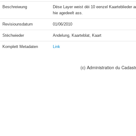
Beschreiwung
Dëse Layer weist déi 10 eenzel Kaarteblieder an
hie agedeelt ass.
Revisiounsdatum
01/06/2010
Stëchwieder
Andelung, Kaarteblat, Kaart
Komplett Metadaten
Link
(c) Administration du Cadast