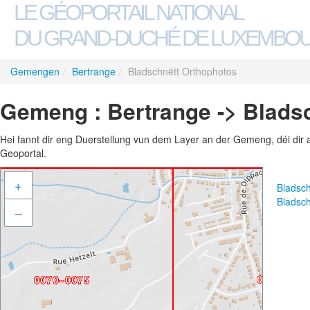
LE GÉOPORTAIL NATIONAL
DU GRAND-DUCHÉ DE LUXEMBO
Gemengen
/
Bertrange
/
Bladschnëtt Orthophotos
Gemeng : Bertrange -> Blads
Hei fannt dir eng Duerstellung vun dem Layer an der Gemeng, déi dir 
Geoportal.
+
Bladsc
Bladsc
–