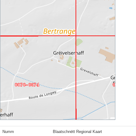
Numm
Blaatschnëtt Regional Kaart