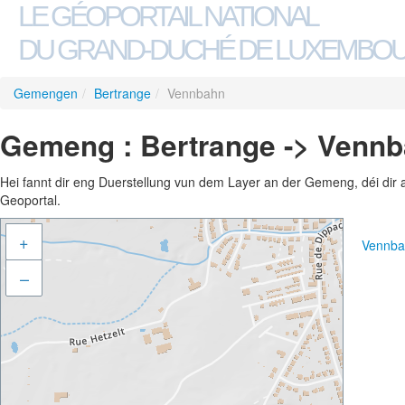
LE GÉOPORTAIL NATIONAL
DU GRAND-DUCHÉ DE LUXEMBO
Gemengen
/
Bertrange
/
Vennbahn
Gemeng : Bertrange -> Venn
Hei fannt dir eng Duerstellung vun dem Layer an der Gemeng, déi dir 
Geoportal.
+
Vennba
–