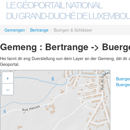
LE GÉOPORTAIL NATIONAL
DU GRAND-DUCHÉ DE LUXEMBO
Gemengen
/
Bertrange
/
Buergen & Schlässer
Gemeng : Bertrange -> Buerg
Hei fannt dir eng Duerstellung vun dem Layer an der Gemeng, déi dir 
Geoportal.
+
Buerge
Buerge
–