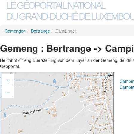
LE GÉOPORTAIL NATIONAL
DU GRAND-DUCHÉ DE LUXEMBO
Gemengen
/
Bertrange
/
Campinger
Gemeng : Bertrange -> Camp
Hei fannt dir eng Duerstellung vun dem Layer an der Gemeng, déi dir 
Geoportal.
+
Campin
Campin
–