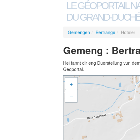
LE GÉOPORTAIL N
DU GRAND-DUCHÉ
Gemengen
/
Bertrange
/
Hoteler
Gemeng : Bertra
Hei fannt dir eng Duerstellung vun de
Geoportal.
+
–