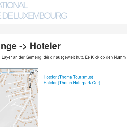
ATIONAL
 DE LUXEMBOURG
nge -> Hoteler
m Layer an der Gemeng, déi dir ausgewielt hutt. Ee Klick op den Numm 
Hoteler (Thema Tourismus)
Hoteler (Thema Naturpark Our)