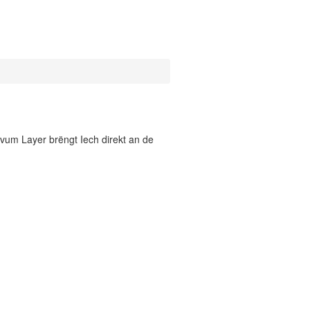
vum Layer brëngt Iech direkt an de