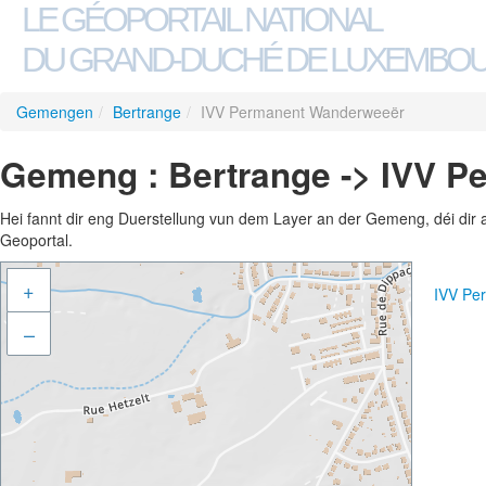
LE GÉOPORTAIL NATIONAL
DU GRAND-DUCHÉ DE LUXEMBO
Gemengen
/
Bertrange
/
IVV Permanent Wanderweeër
Gemeng : Bertrange -> IVV 
Hei fannt dir eng Duerstellung vun dem Layer an der Gemeng, déi dir 
Geoportal.
+
IVV Pe
–